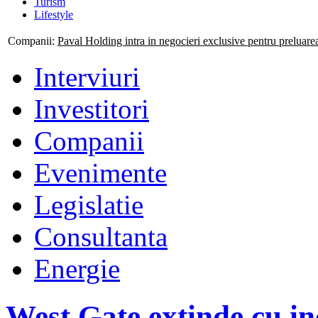
Turism
Lifestyle
Companii:
Mogo isi consolideaza prezenta nationala prin deschiderea
Interviuri
Investitori
Companii
Evenimente
Legislatie
Consultanta
Energie
West Gate extinde cu in