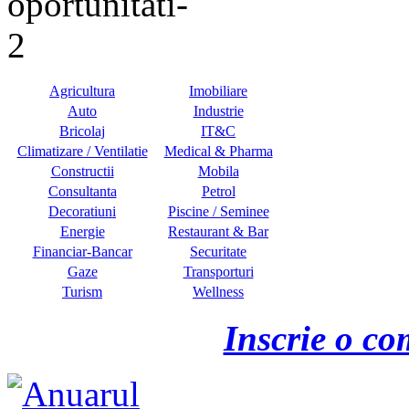
Agricultura
Imobiliare
Auto
Industrie
Bricolaj
IT&C
Climatizare / Ventilatie
Medical & Pharma
Constructii
Mobila
Consultanta
Petrol
Decoratiuni
Piscine / Seminee
Energie
Restaurant & Bar
Financiar-Bancar
Securitate
Gaze
Transporturi
Turism
Wellness
Inscrie o co