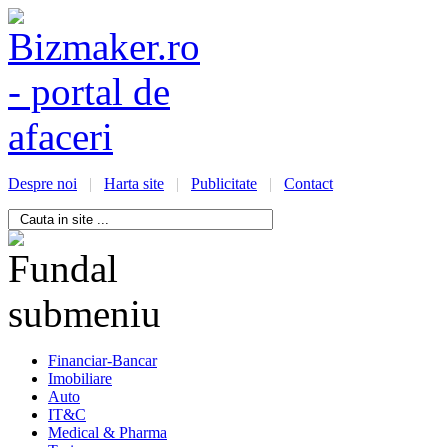
Despre noi
|
Harta site
|
Publicitate
|
Contact
/bizmaker.ro/oportunitati-
i-
ess
Financiar-Bancar
Imobiliare
Auto
IT&C
Medical & Pharma