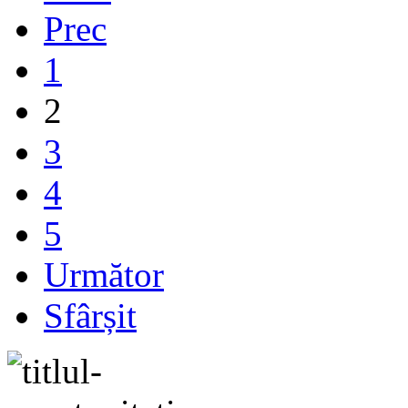
Prec
1
2
3
4
5
Următor
Sfârșit