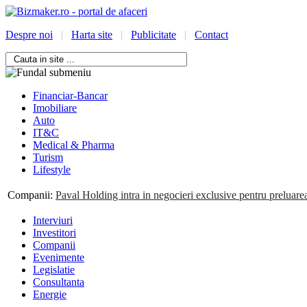
Despre noi
|
Harta site
|
Publicitate
|
Contact
Financiar-Bancar
Imobiliare
Auto
IT&C
Medical & Pharma
Turism
Lifestyle
/bizmaker.ro/oportunitati-
Companii:
Paval Holding intra in negocieri exclusive pentru preluar
i-
Interviuri
ess
Investitori
Companii
Evenimente
Legislatie
Consultanta
Energie