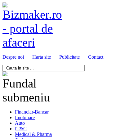
Despre noi
|
Harta site
|
Publicitate
|
Contact
/bizmaker.ro/oportunitati-
i-
ess
Financiar-Bancar
Imobiliare
Auto
IT&C
Medical & Pharma