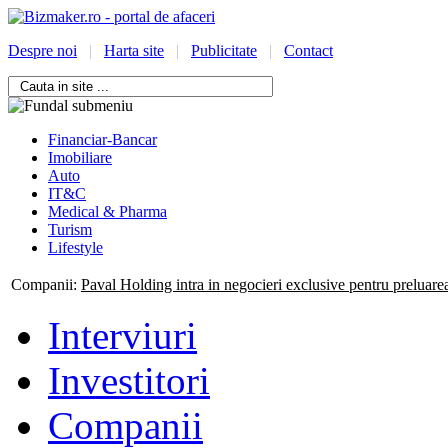
Despre noi
|
Harta site
|
Publicitate
|
Contact
Financiar-Bancar
Imobiliare
Auto
IT&C
Medical & Pharma
Turism
Lifestyle
/bizmaker.ro/oportunitati-
Companii:
Paval Holding intra in negocieri exclusive pentru preluar
i-
Interviuri
ess
Investitori
Companii