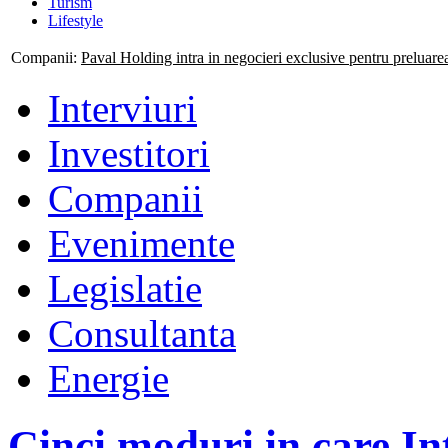
Turism
Lifestyle
Companii:
Mogo isi consolideaza prezenta nationala prin deschiderea
Interviuri
Investitori
Companii
Evenimente
Legislatie
Consultanta
Energie
Cinci moduri in care In