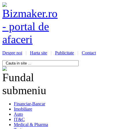
Despre noi
|
Harta site
|
Publicitate
|
Contact
/bizmaker.ro/oportunitati-
i-
ess
Financiar-Bancar
Imobiliare
Auto
IT&C
Medical & Pharma