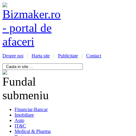
Despre noi
|
Harta site
|
Publicitate
|
Contact
/bizmaker.ro/oportunitati-
i-
ess
Financiar-Bancar
Imobiliare
Auto
IT&C
Medical & Pharma