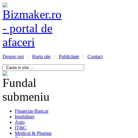
Despre noi
|
Harta site
|
Publicitate
|
Contact
/bizmaker.ro/oportunitati-
i-
ess
Financiar-Bancar
Imobiliare
Auto
IT&C
Medical & Pharma