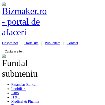
Despre noi
|
Harta site
|
Publicitate
|
Contact
/bizmaker.ro/oportunitati-
i-
ess
Financiar-Bancar
Imobiliare
Auto
IT&C
Medical & Pharma