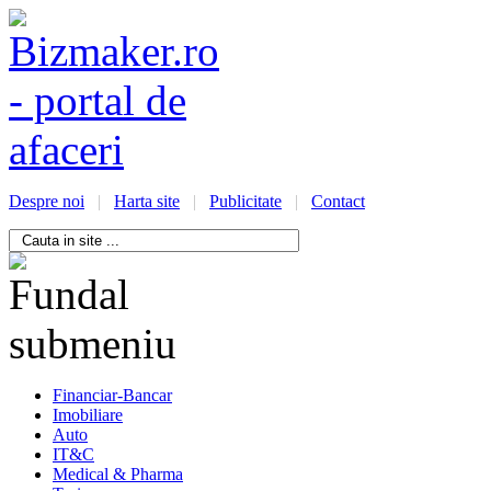
Despre noi
|
Harta site
|
Publicitate
|
Contact
/bizmaker.ro/oportunitati-
i-
ess
Financiar-Bancar
Imobiliare
Auto
IT&C
Medical & Pharma