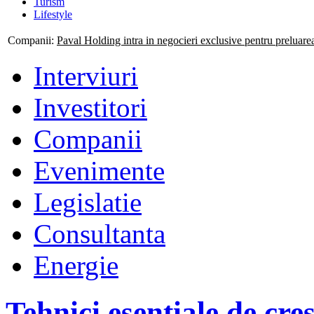
Turism
Lifestyle
Companii:
Mogo isi consolideaza prezenta nationala prin deschiderea
Interviuri
Investitori
Companii
Evenimente
Legislatie
Consultanta
Energie
Tehnici esentiale de cre