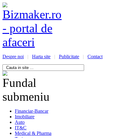
Despre noi
|
Harta site
|
Publicitate
|
Contact
/bizmaker.ro/oportunitati-
i-
ess
Financiar-Bancar
Imobiliare
Auto
IT&C
Medical & Pharma