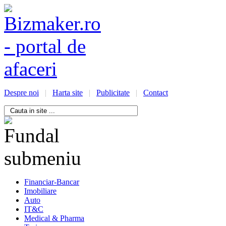
Despre noi
|
Harta site
|
Publicitate
|
Contact
/bizmaker.ro/oportunitati-
i-
ess
Financiar-Bancar
Imobiliare
Auto
IT&C
Medical & Pharma