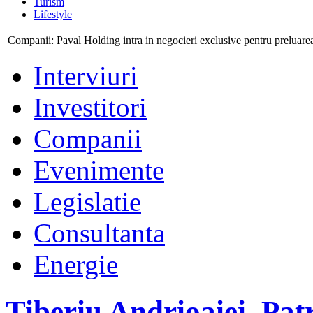
Turism
Lifestyle
Companii:
Mogo isi consolideaza prezenta nationala prin deschiderea
Interviuri
Investitori
Companii
Evenimente
Legislatie
Consultanta
Energie
Tiberiu Andrioaiei, Patr