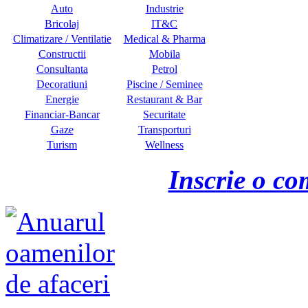
Auto
Industrie
Bricolaj
IT&C
Climatizare / Ventilatie
Medical & Pharma
Constructii
Mobila
Consultanta
Petrol
Decoratiuni
Piscine / Seminee
Energie
Restaurant & Bar
Financiar-Bancar
Securitate
Gaze
Transporturi
Turism
Wellness
Inscrie o co