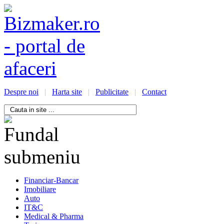
Despre noi
|
Harta site
|
Publicitate
|
Contact
/bizmaker.ro/oportunitati-
i-
ess
Financiar-Bancar
Imobiliare
Auto
IT&C
Medical & Pharma