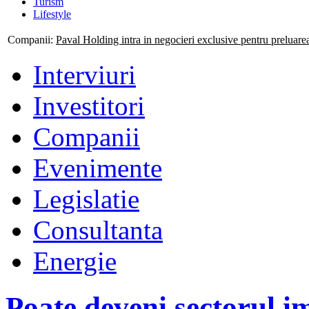
Turism
Lifestyle
Companii:
Mogo isi consolideaza prezenta nationala prin deschiderea
Interviuri
Investitori
Companii
Evenimente
Legislatie
Consultanta
Energie
Poate deveni sectorul im