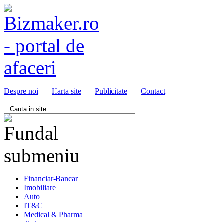
Despre noi
|
Harta site
|
Publicitate
|
Contact
/bizmaker.ro/oportunitati-
i-
ess
Financiar-Bancar
Imobiliare
Auto
IT&C
Medical & Pharma