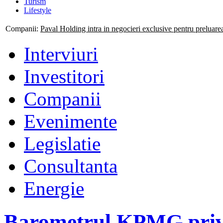
Turism
Lifestyle
Companii:
Mogo isi consolideaza prezenta nationala prin deschiderea
Interviuri
Investitori
Companii
Evenimente
Legislatie
Consultanta
Energie
Barometrul KPMG privi