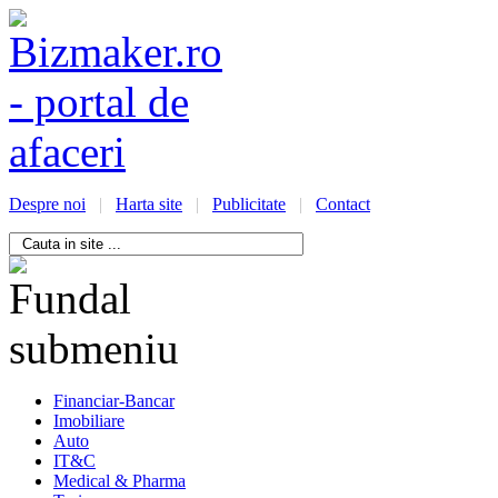
Despre noi
|
Harta site
|
Publicitate
|
Contact
/bizmaker.ro/oportunitati-
i-
ess
Financiar-Bancar
Imobiliare
Auto
IT&C
Medical & Pharma