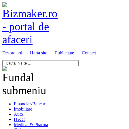
Despre noi
|
Harta site
|
Publicitate
|
Contact
/bizmaker.ro/oportunitati-
i-
ess
Financiar-Bancar
Imobiliare
Auto
IT&C
Medical & Pharma