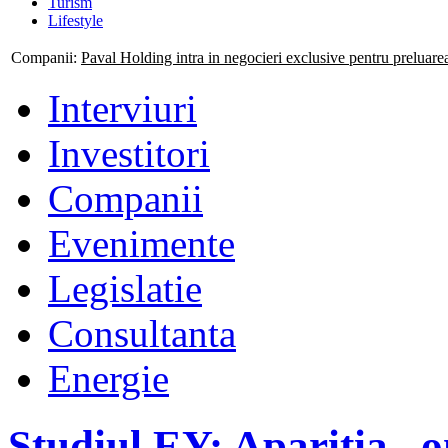
Turism
Lifestyle
Companii:
Mogo isi consolideaza prezenta nationala prin deschiderea
Interviuri
Investitori
Companii
Evenimente
Legislatie
Consultanta
Energie
Studiul EY: Aparitia „